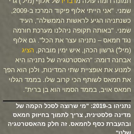
תמונה דומה עולה מ
דבריו
של אלוף (מיל') גדי
שמני. "אני הייתי אלוף פיקוד המרכז ב-2009,
כשנתניהו הגיע לראשות הממשלה", העיד
שמני. "באותה תקופה ניהלנו מערכת חורמה
נגד חמאס – נתניהו עצר את הכל". גם אלוף
(מיל') גרשון הכהן, איש ימין מובהק,
הציג
אבחנה דומה: "האסטרטגיה של נתניהו היא
למנוע את אופציית שתי המדינות, ולכן הוא הפך
את חמאס לשותף הכי קרוב שלו. בממד הגלוי
חמאס אויב, בממד הסמוי הוא בן ברית".
נתניהו ב-2019: "מי שרוצה לסכל הקמה של
מדינה פלסטינית, צריך לתמוך בחיזוק חמאס
ובהעברת כסף לחמאס. זה חלק מהאסטרטגיה
שלנו"