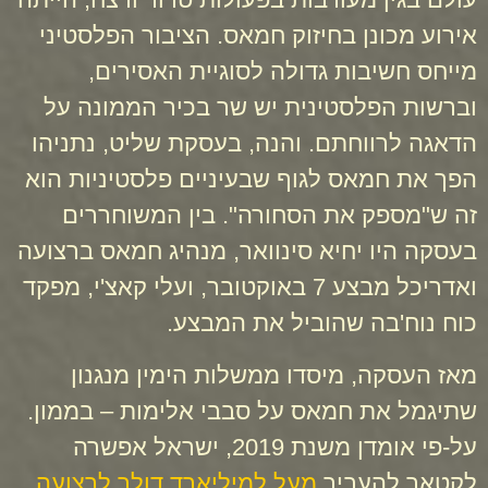
אירוע מכונן בחיזוק חמאס. הציבור הפלסטיני
מייחס חשיבות גדולה לסוגיית האסירים,
וברשות הפלסטינית יש שר בכיר הממונה על
הדאגה לרווחתם. והנה, בעסקת שליט, נתניהו
הפך את חמאס לגוף שבעיניים פלסטיניות הוא
זה ש"מספק את הסחורה". בין המשוחררים
בעסקה היו יחיא סינוואר, מנהיג חמאס ברצועה
ואדריכל מבצע 7 באוקטובר, ועלי קאצ'י, מפקד
כוח נוח'בה שהוביל את המבצע.
מאז העסקה, מיסדו ממשלות הימין מנגנון
שתיגמל את חמאס על סבבי אלימות – בממון.
על-פי אומדן משנת 2019, ישראל אפשרה
לקטאר להעביר
מעל למיליארד דולר לרצועה
,