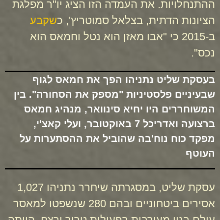
ההתנחלויות. את העמדה הזו הציג יו"ר מפלגת
הציונות הדתית, בצלאל סמוטריץ', כ
שקבע
ב-2015 כי "אבו מאזן הוא נטל וחמאס הוא
נכס".
בעסקת שליט נתניהו הפך את חמאס לגוף
שבעיניים פלסטיניות "מספק את הסחורה". בין
המשוחררים היו יחיא סינוואר, מנהיג חמאס
ברצועה ואדריכל 7 באוקטובר, ועלי קאצ'י,
מפקד כוח נוח'בה שהוביל את ההסתערות על
העוטף
עסקת שליט, במסגרתה שיחרר נתניהו 1,027
אסירים ביטחוניים ובהם 280 שנשפטו למאסר
עולם בגין מעורבות בפעולות טרור ורצח, הייתה