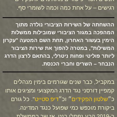
רגישים – על אחת כמה וכמה לשומרי סף.
ההשחתה של השירות הציבורי נולדה מתוך
המהפכה במגזר הציבורי שמובילות ממשלות
הימין בעשור האחרון, תחת השם המטעה "עקרון
המשילות", במטרה להפוך את שירות הציבור
ליותר פוליטי ופחות ניטרלי, בהתאם לרצון הדרג
הנבחר – השרים וחברי הכנסת.
במקביל, כבר שנים שגורמים בימין מנהלים
קמפיין דורסני נגד הדרג המקצועי ומציגים אותו
כ״
שלטון הפקידים
״ וכ״
דיפ סטייט
". כל גורם
ביקורת מוכפש כמי שפועל כנגד המדינה.
ב-2019 קבע נפתלי בנט, אז שר בממשלת